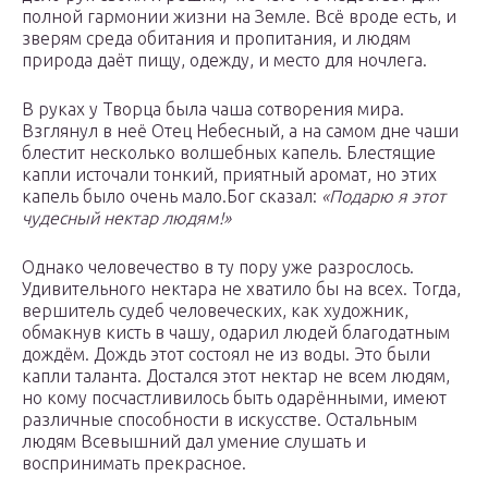
полной гармонии жизни на Земле. Всё вроде есть, и
зверям среда обитания и пропитания, и людям
природа даёт пищу, одежду, и место для ночлега.
В руках у Творца была чаша сотворения мира.
Взглянул в неё Отец Небесный, а на самом дне чаши
блестит несколько волшебных капель. Блестящие
капли источали тонкий, приятный аромат, но этих
капель было очень мало.Бог сказал:
«Подарю я этот
чудесный нектар людям!»
Однако человечество в ту пору уже разрослось.
Удивительного нектара не хватило бы на всех. Тогда,
вершитель судеб человеческих, как художник,
обмакнув кисть в чашу, одарил людей благодатным
дождём. Дождь этот состоял не из воды. Это были
капли таланта. Достался этот нектар не всем людям,
но кому посчастливилось быть одарёнными, имеют
различные способности в искусстве. Остальным
людям Всевышний дал умение слушать и
воспринимать прекрасное.