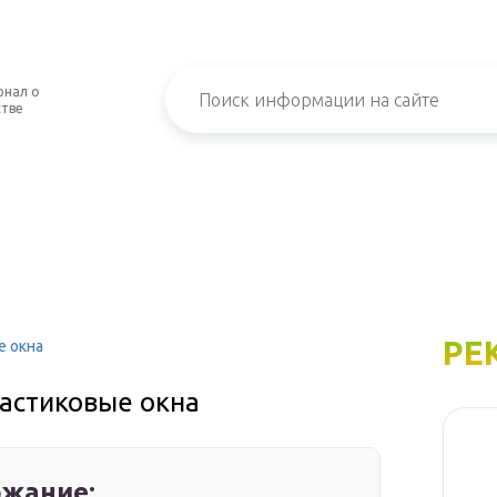
рнал о
стве
РЕ
е окна
ластиковые окна
жание: