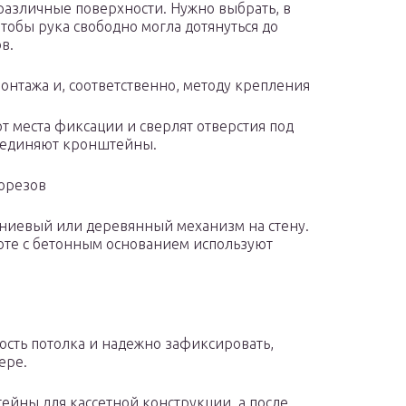
азличные поверхности. Нужно выбрать, в
чтобы рука свободно могла дотянуться до
в.
онтажа и, соответственно, методу крепления
т места фиксации и сверлят отверстия под
оединяют кронштейны.
орезов
иниевый или деревянный механизм на стену.
оте с бетонным основанием используют
ность потолка и надежно зафиксировать,
ере.
ейны для кассетной конструкции, а после