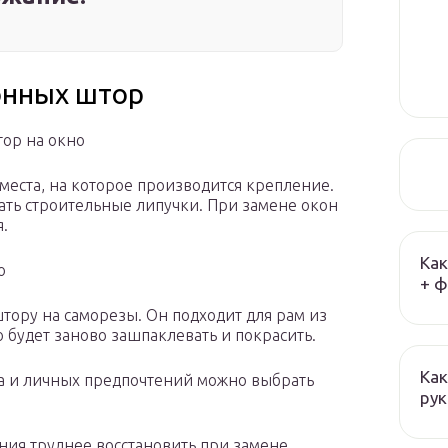
онных штор
ор на окно
места, на которое производится крепление.
вать строительные липучки. При замене окон
.
Как
о
+ ф
тору на саморезы. Он подходит для рам из
 будет заново зашпаклевать и покрасить.
Как
а и личных предпочтений можно выбрать
ру
ния труднее восстановить при замене