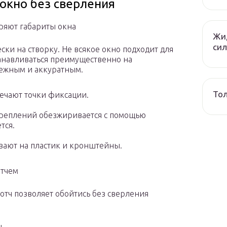
окно без сверления
ряют габариты окна
Жид
сил
ски на створку. Не всякое окно подходит для
танавливаться преимущественно на
дежным и аккуратным.
Тол
ечают точки фиксации.
креплений обезжиривается с помощью
тся.
вают на пластик и кронштейны.
отчем
тч позволяет обойтись без сверления
ы