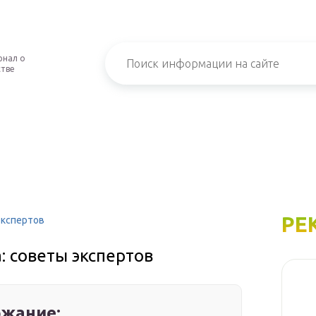
рнал о
стве
РЕ
экспертов
: советы экспертов
жание: