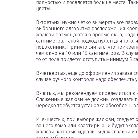
полностью и появляется больше места. Так
цветы.
В-третьих, нужно четко вымерять все пар
выбранного алгоритма расположения крепеж
жалюзи размещаются в проеме окна, надо и
сантиметра. Такой подход нужен для того,
подоконник. Принято считать, что прикре
чем окно на 10 или 15 сантиметров. В слу
то от пола придется отступить минимум 5 с
В-четвертых, еще до оформления заказа с
случае ручного контроля надо обеспечить у
В-пятых, мы рекомендуем определиться в 
Сложенные жалюзи не должны создавать п
нередко требуется установка обособленног
И, в-шестых, при выборе жалюзи, следует 
вашего дома или квартиры они будут эксп
жалюзи, которые идеальны для спальни и 
кухне и балконе.