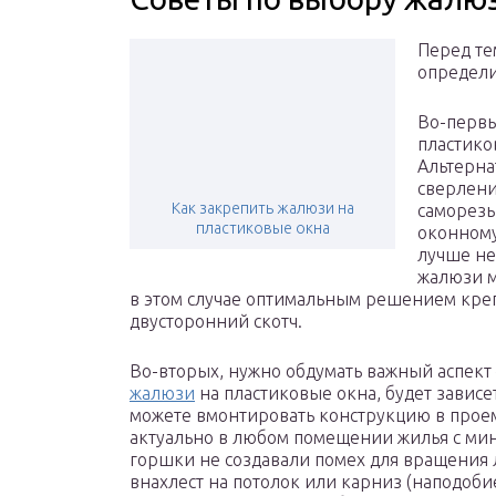
Перед те
определи
Во-первы
пластико
Альтерна
сверлени
Как закрепить жалюзи на
саморезы
пластиковые окна
оконному
лучше не
жалюзи м
в этом случае оптимальным решением кре
двусторонний скотч.
Во-вторых, нужно обдумать важный аспект 
жалюзи
на пластиковые окна, будет завис
можете вмонтировать конструкцию в проем
актуально в любом помещении жилья с ми
горшки не создавали помех для вращения
внахлест на потолок или карниз (наподоби