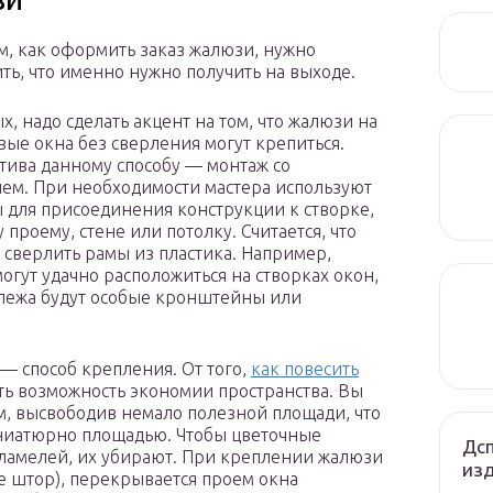
м, как оформить заказ жалюзи, нужно
ть, что именно нужно получить на выходе.
х, надо сделать акцент на том, что жалюзи на
вые окна без сверления могут крепиться.
тива данному способу — монтаж со
ем. При необходимости мастера используют
 для присоединения конструкции к створке,
 проему, стене или потолку. Считается, что
 сверлить рамы из пластика. Например,
огут удачно расположиться на створках окон,
пежа будут особые кронштейны или
— способ крепления. От того,
как повесить
еть возможность экономии пространства. Вы
, высвободив немало полезной площади, что
ниатюрно площадью. Чтобы цветочные
Дсп
 ламелей, их убирают. При креплении жалюзи
из
е штор), перекрывается проем окна