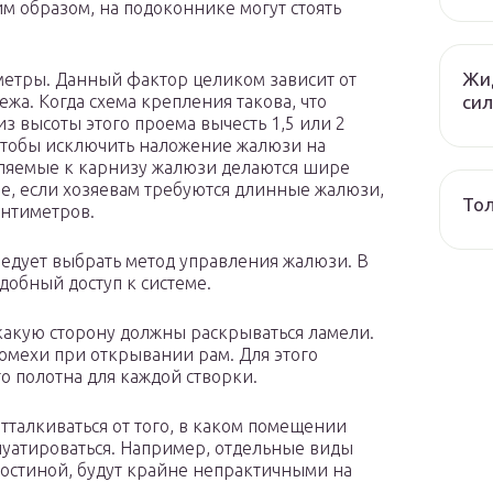
им образом, на подоконнике могут стоять
Жид
аметры. Данный фактор целиком зависит от
сил
а. Когда схема крепления такова, что
з высоты этого проема вычесть 1,5 или 2
 чтобы исключить наложение жалюзи на
пляемые к карнизу жалюзи делаются шире
чае, если хозяевам требуются длинные жалюзи,
Тол
антиметров.
ледует выбрать метод управления жалюзи. В
добный доступ к системе.
какую сторону должны раскрываться ламели.
омехи при открывании рам. Для этого
о полотна для каждой створки.
отталкиваться от того, в каком помещении
луатироваться. Например, отдельные виды
гостиной, будут крайне непрактичными на