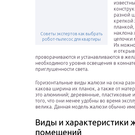
известны
конструк
разной ш
крепкой 
планкой,
наклона 
Советы экспертов как выбрать
цепочки 
робот-пылесос для квартиры
Их можно
и открыв
проворачиваются и устанавливаются в жела
необходимого уровня освещения в комнате
приглушенности света.
Горизонтальные виды жалюзи на окна разня
какова ширина их планок, а также от матер
это алюминий; деревянные, пластиковые и
того, что они менее удобны во время экспл
велика. Данная модель жалюзи обычно име
Виды и характеристики 
помещений