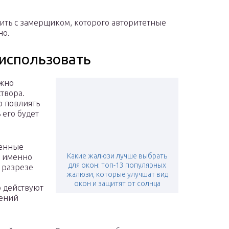
дить с замерщиком, которого авторитетные
но.
использовать
ужно
твора.
о повлиять
 его будет
ленные
Какие жалюзи лучше выбрать
я именно
для окон: топ-13 популярных
 разрезе
жалюзи, которые улучшат вид
окон и защитят от солнца
о действуют
дений